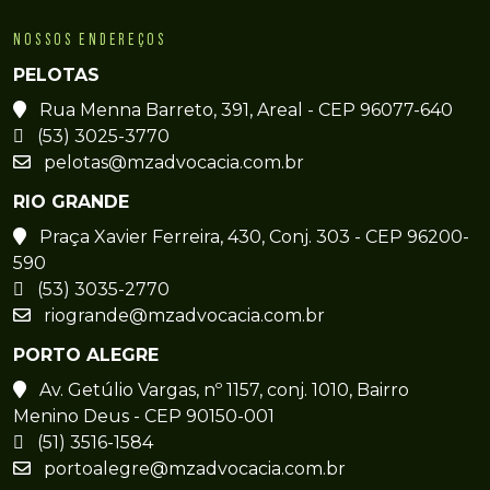
NOSSOS ENDEREÇOS
PELOTAS
Rua Menna Barreto, 391, Areal - CEP 96077-640
(53) 3025-3770
pelotas@mzadvocacia.com.br
RIO GRANDE
Praça Xavier Ferreira, 430, Conj. 303 - CEP 96200-
590
(53) 3035-2770
riogrande@mzadvocacia.com.br
PORTO ALEGRE
Av. Getúlio Vargas, nº 1157, conj. 1010, Bairro
Menino Deus - CEP 90150-001
(51) 3516-1584
portoalegre@mzadvocacia.com.br