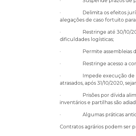
· Suspende prazos de presc
· Delimita os efeitos jurídic
alegações de caso fortuito par
· Restringe até 30/10/20 o d
dificuldades logísticas;
· Permite assembleias de emp
· Restringe acesso a condomí
· Impede execução de ordem d
atrasados, após 31/10/2020, se
· Prisões por dívida alimentí
inventários e partilhas são adiad
· Algumas práticas anticonco
Contratos agrários podem ser p