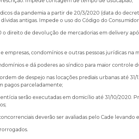
rição. Impede contagem de tempo de usucapião;
os da pandemia a partir de 20/3/2020 (data do decreto
a dívidas antigas. Impede o uso do Código do Consumidor
ireito de devolução de mercadorias em delivery após 
resas, condomínios e outras pessoas jurídicas na mo
nios e dá poderes ao síndico para maior controle d
e despejo nas locações prediais urbanas até 31/12/
jam pagos parceladamente;
cia serão executadas em domicílio até 31/10/2020. Pra
os;
rrenciais deverão ser avaliadas pelo Cade levando e
rorrogados.