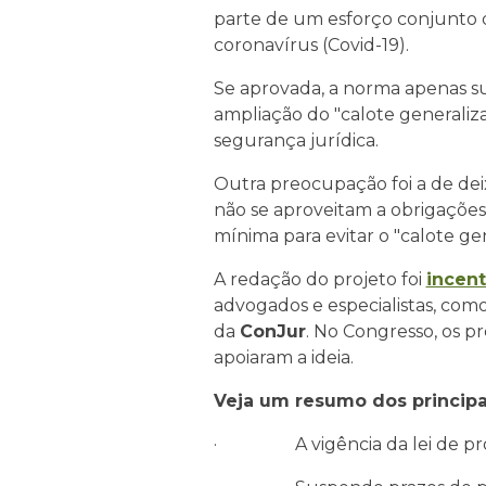
parte de um esforço conjunto do
coronavírus (Covid-19).
Se aprovada, a norma apenas su
ampliação do "calote generaliza
segurança jurídica.
Outra preocupação foi a de deix
não se aproveitam a obrigações
mínima para evitar o "calote gen
A redação do projeto foi
incen
advogados e especialistas, como
da
ConJur
. No Congresso, os p
apoiaram a ideia.
Veja um resumo dos principa
· A vigência da lei de prot