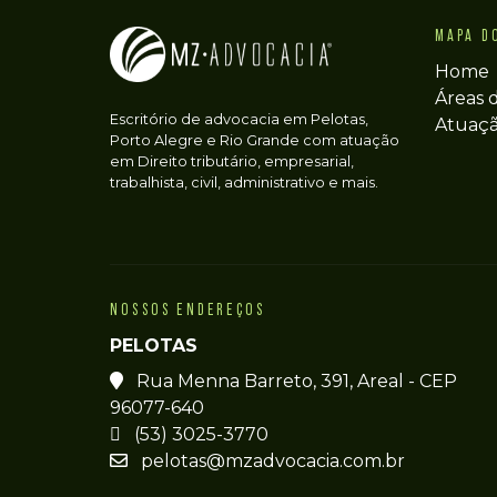
MAPA D
Home
Áreas 
Escritório de advocacia em Pelotas,
Atuaç
Porto Alegre e Rio Grande com atuação
em Direito tributário, empresarial,
trabalhista, civil, administrativo e mais.
NOSSOS ENDEREÇOS
PELOTAS
Rua Menna Barreto, 391, Areal - CEP
96077-640
(53) 3025-3770
pelotas@mzadvocacia.com.br