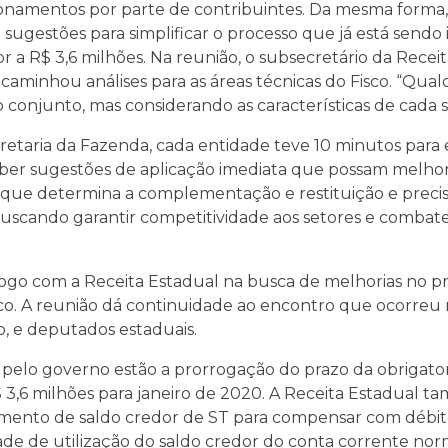
amentos por parte de contribuintes. Da mesma forma, 
sugestões para simplificar o processo que já está sen
 a R$ 3,6 milhões. Na reunião, o subsecretário da Recei
ncaminhou análises para as áreas técnicas do Fisco. “Qua
o conjunto, mas considerando as características de cada se
etaria da Fazenda, cada entidade teve 10 minutos para 
eber sugestões de aplicação imediata que possam melho
o que determina a complementação e restituição e pre
buscando garantir competitividade aos setores e combat
ogo com a Receita Estadual na busca de melhorias no pr
. A reunião dá continuidade ao encontro que ocorreu no
, e deputados estaduais.
s pelo governo estão a prorrogação do prazo da obrigat
 3,6 milhões para janeiro de 2020. A Receita Estadual t
amento de saldo credor de ST para compensar com débit
de de utilização do saldo credor do conta corrente nor