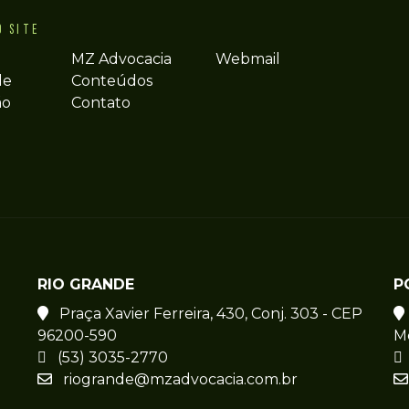
O SITE
MZ Advocacia
Webmail
de
Conteúdos
ão
Contato
RIO GRANDE
P
Praça Xavier Ferreira, 430, Conj. 303 - CEP
96200-590
M
(53) 3035-2770
riogrande@mzadvocacia.com.br