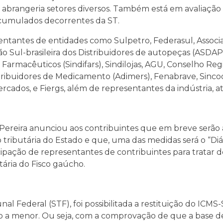
abrangeria setores diversos. Também está em avaliação a
acumulados decorrentes da ST.
entantes de entidades como Sulpetro, Federasul, Associ
ão Sul-brasileira dos Distribuidores de autopeças (ASDAP)
 Farmacêuticos (Sindifars), Sindilojas, AGU, Conselho Reg
tribuidores de Medicamento (Adimers), Fenabrave, Sincod
ados, e Fiergs, além de representantes da indústria, at
Pereira anunciou aos contribuintes que em breve serão
tributária do Estado e que, uma das medidas será o “Diá
pação de representantes de contribuintes para tratar de
tária do Fisco gaúcho.
l Federal (STF), foi possibilitada a restituição do ICMS-
a menor. Ou seja, com a comprovação de que a base d