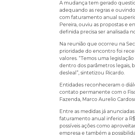
A mudança tem gerado question
adequando as regras e ouvindo 
com faturamento anual superior
Pereira, ouviu as propostas e e
definida precisa ser analisada n
Na reunião que ocorreu na Secr
prioridade do encontro foi rec
valores. “Temos uma legislaçã
dentro dos parâmetros legais, 
desleal”, sintetizou Ricardo.
Entidades reconheceram o diál
contato permanente com o Fisco
Fazenda, Marco Aurelio Cardoso
Entre as medidas já anunciada
faturamento anual inferior a R$
possíveis ações como aproveit
empresa e também a possibilida