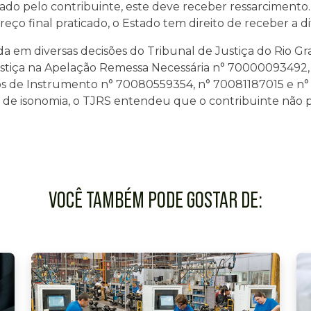
icado pelo contribuinte, este deve receber ressarcimento
preço final praticado, o Estado tem direito de receber a 
ida em diversas decisões do Tribunal de Justiça do Rio G
stiça na Apelação Remessa Necessária n° 70000093492, 
os de Instrumento n° 70080559354, n° 70081187015 e n°
o de isonomia, o TJRS entendeu que o contribuinte não p
VOCÊ TAMBÉM PODE GOSTAR DE: