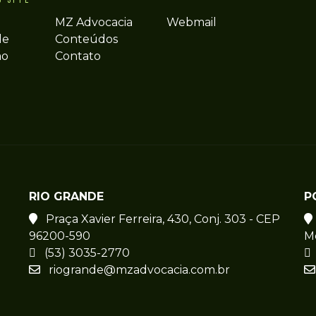
MZ Advocacia
Webmail
de
Conteúdos
ão
Contato
RIO GRANDE
P
Praça Xavier Ferreira, 430, Conj. 303 - CEP
96200-590
M
(53) 3035-2770
riogrande@mzadvocacia.com.br