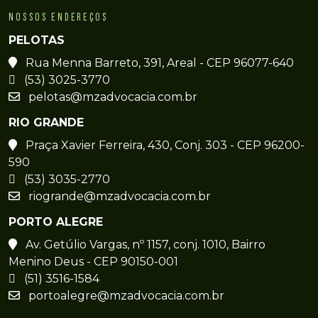
NOSSOS ENDEREÇOS
PELOTAS
Rua Menna Barreto, 391, Areal - CEP 96077-640
(53) 3025-3770
pelotas@mzadvocacia.com.br
RIO GRANDE
Praça Xavier Ferreira, 430, Conj. 303 - CEP 96200-
590
(53) 3035-2770
riogrande@mzadvocacia.com.br
PORTO ALEGRE
Av. Getúlio Vargas, nº 1157, conj. 1010, Bairro
Menino Deus - CEP 90150-001
(51) 3516-1584
portoalegre@mzadvocacia.com.br