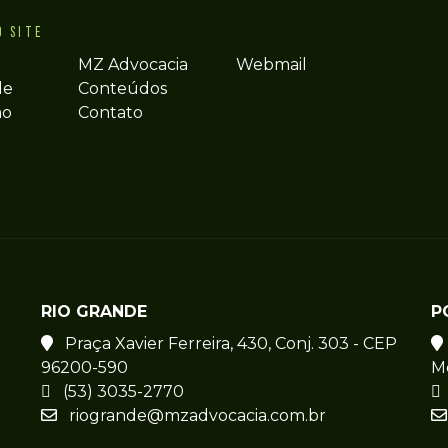
O SITE
MZ Advocacia
Webmail
de
Conteúdos
ão
Contato
RIO GRANDE
P
Praça Xavier Ferreira, 430, Conj. 303 - CEP
96200-590
M
(53) 3035-2770
riogrande@mzadvocacia.com.br