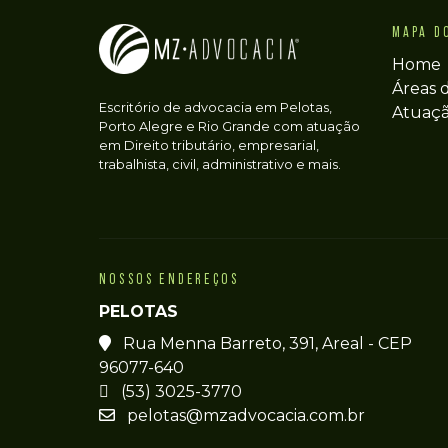
MAPA D
Home
Áreas 
Escritório de advocacia em Pelotas,
Atuaç
Porto Alegre e Rio Grande com atuação
em Direito tributário, empresarial,
trabalhista, civil, administrativo e mais.
NOSSOS ENDEREÇOS
PELOTAS
Rua Menna Barreto, 391, Areal - CEP
96077-640
(53) 3025-3770
pelotas@mzadvocacia.com.br