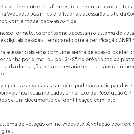
ível escolher entre três formas de computar o voto e toda
ma Webvoto. Assim, os profissionais acessarão o site da 
ordo com a modalidade escolhida:
: nesse formato, os profissionais acessam o sistema de v
ões digitais pessoais. Lembrando que a certificação CNPJ 
a acessar o sistema com uma senha de acesso, os eleitore
er senha por e-mail ou por SMS" no próprio site da pla
 no dia da eleição. Será necessário ter em mãos o númer
o.
advogados e advogadas também poderão participar das el
níveis nos locais indicados em anexo da Resolução CP Nº
idos de um documento de identificação com foto.
istema de votação online Webvoto. A votação ocorrerá d
gital.