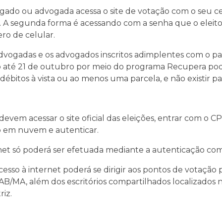
ado ou advogada acessa o site de votação com o seu cert
o). A segunda forma é acessando com a senha que o eleito
ro de celular.
 advogadas e os advogados inscritos adimplentes com o 
 até 21 de outubro por meio do programa Recupera pode
débitos à vista ou ao menos uma parcela, e não existir pa
vem acessar o site oficial das eleições, entrar com o CP
ado em nuvem e autenticar.
et só poderá ser efetuada mediante a autenticação com c
esso à internet poderá se dirigir aos pontos de votação p
AB/MA, além dos escritórios compartilhados localizados 
iz.