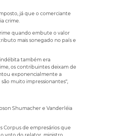
mposto, já que o comerciante
ia crime.
e crime quando embute o valor
tributo mais sonegado no país e
o indébita também era
ime, os contribuintes deixam de
mentou exponencialmente a
 são muito impressionantes",
obson Shumacher e Vanderléia
eas Corpus de empresários que
o voto do relator, ministro