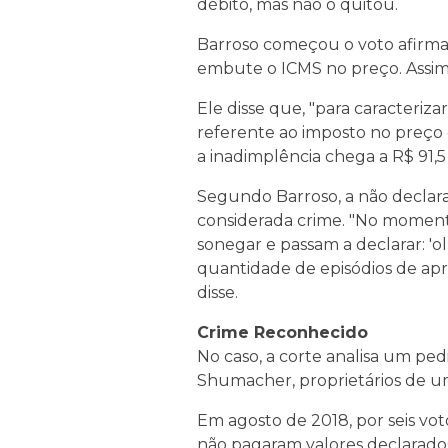
débito, mas não o quitou.
Barroso começou o voto afirman
embute o ICMS no preço. Assim, 
Ele disse que, "para caracteri
referente ao imposto no preço e
a inadimplência chega a R$ 91,5 
Segundo Barroso, a não declara
considerada crime. "No momento
sonegar e passam a declarar: '
quantidade de episódios de apro
disse.
Crime Reconhecido
No caso, a corte analisa um p
Shumacher, proprietários de um
Em agosto de 2018, por seis vo
não pagaram valores declarados d