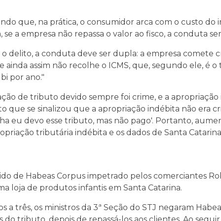
do que, na prática, o consumidor arca com o custo do i
se a empresa não repassa o valor ao fisco, a conduta ser
zar o delito, a conduta deve ser dupla: a empresa comet
 ainda assim não recolhe o ICMS, que, segundo ele, é o 
bi por ano."
ção de tributo devido sempre foi crime, e a apropriaçã
 que se sinalizou que a apropriação indébita não era cr
olha eu devo esse tributo, mas não pago'. Portanto, au
priação tributária indébita e os dados de Santa Catarina
edido de Habeas Corpus impetrado pelos comerciantes R
a loja de produtos infantis em Santa Catarina.
tos a três, os ministros da 3ª Seção do STJ negaram Hab
o tributo, depois de repassá-los aos clientes. Ao seguir 