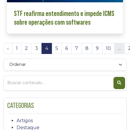
STF reafirma entendimento e impede ICMS
sobre operações com softwares
‹
1
2
3
4
5
6
7
8
9
10
...
CATEGORIAS
Artigos
Destaque