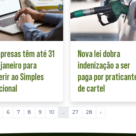
presas têm até 31
Nova lei dobra
 janeiro para
indenização a ser
erir ao Simples
paga por praticant
cional
de cartel
6
7
8
9
10
...
27
28
›