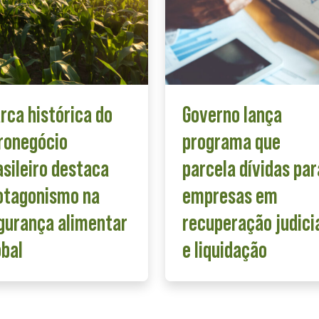
rca histórica do
Governo lança
ronegócio
programa que
asileiro destaca
parcela dívidas par
otagonismo na
empresas em
gurança alimentar
recuperação judici
obal
e liquidação