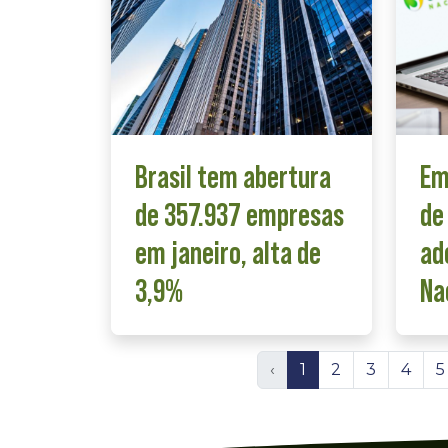
Brasil tem abertura
Em
de 357.937 empresas
de
em janeiro, alta de
ad
3,9%
Na
‹
1
2
3
4
5