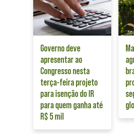
Governo deve
Ma
apresentar ao
ag
Congresso nesta
br
terça-feira projeto
pr
para isenção do IR
se
para quem ganha até
gl
R$ 5 mil